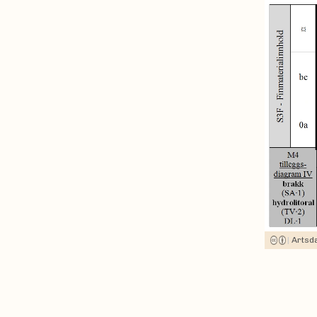
|
Artsd