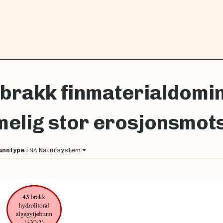
brakk finmaterialdomi
elig stor erosjonsmotst
unntype
i
Natursystem
NA