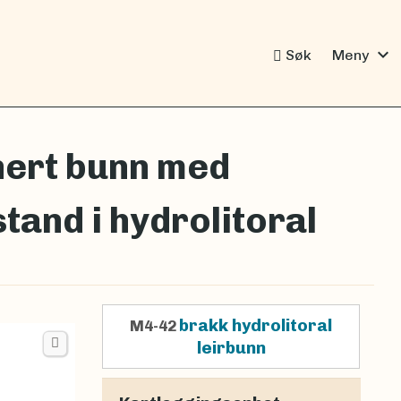
expand_more
Søk
Meny
nert bunn med
and i hydrolitoral
brakk hydrolitoral
M4-42
leirbunn