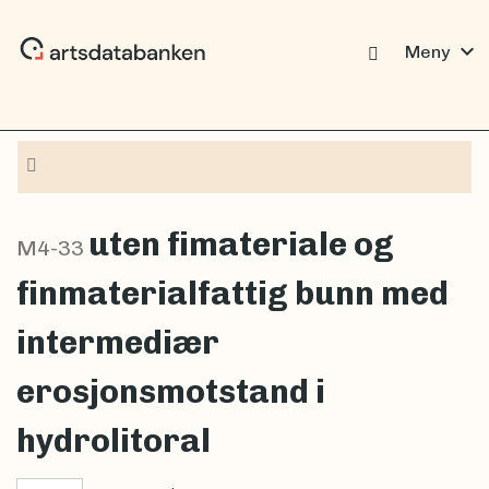
expand_more
Meny
Navigasjon
uten fimateriale og
M4-33
finmaterialfattig bunn med
intermediær
erosjonsmotstand i
hydrolitoral