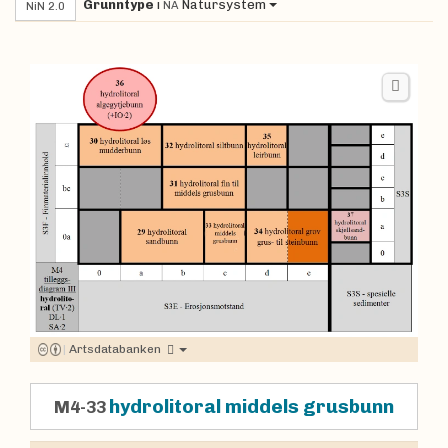
Grunntype
i
Natursystem
NA
NiN 2.0
|
Artsdatabanken
hydrolitoral middels grusbunn
M4-33