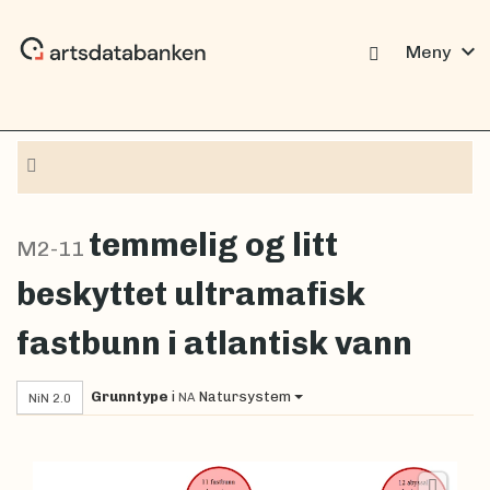
expand_more
Meny
Navigasjon
temmelig og litt
M2-11
beskyttet ultramafisk
fastbunn i atlantisk vann
Grunntype
i
Natursystem
NA
NiN 2.0