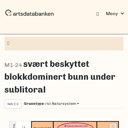
expand_more
Meny
Navigasjon
svært beskyttet
M1-24
blokkdominert bunn under
sublitoral
Grunntype
i
Natursystem
NA
NiN 2.0