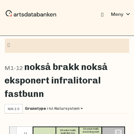
expand_more
Meny
Navigasjon
nokså brakk nokså
M1-12
eksponert infralitoral
fastbunn
Grunntype
i
Natursystem
NA
NiN 2.0