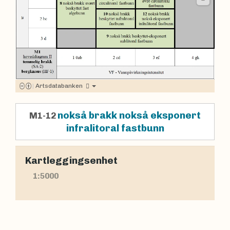
|
Artsdatabanken
nokså brakk nokså eksponert
M1-12
infralitoral fastbunn
Kartleggingsenhet
1:5000