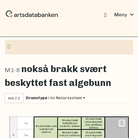
expand_more
Meny
Navigasjon
nokså brakk svært
M1-8
beskyttet fast algebunn
Grunntype
i
Natursystem
NA
NiN 2.0