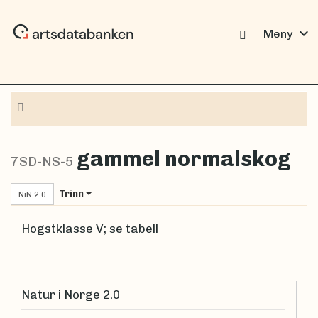
expand_more
Meny
Navigasjon
gammel normalskog
7SD-NS-5
Trinn
NiN 2.0
Hogstklasse V; se tabell
Natur i Norge 2.0