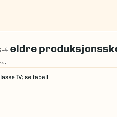
eldre produksjonssk
S-4
inn
asse IV; se tabell