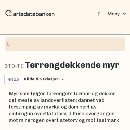
expand_more
Meny
Navigasjon
Terrengdekkende myr
3TO-TE
Kilde til variasjon
i
NiN 2.0
Myr som følger terrengets former og dekker
det meste av landoverflaten; dannet ved
forsumping av marka og dominert av
ombrogen overflatetorv; diffuse overganger
mot minerogen overflatetorv og mot fastmark