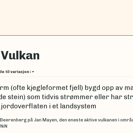
Vulkan
U
de til variasjon
i
rm (ofte kjegleformet fjell) bygd opp av 
nde stein) som tidvis strømmer eller har s
 jordoverflaten i et landsystem
: Beerenberg på Jan Mayen, den eneste aktive vulkanen i omr
 NiN