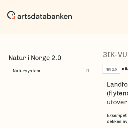
3IK-V
Natur i Norge 2.0
Kil
NiN 2.0
Natursystem
Landfo
(flyte
utover
Eksempel
dekkes av