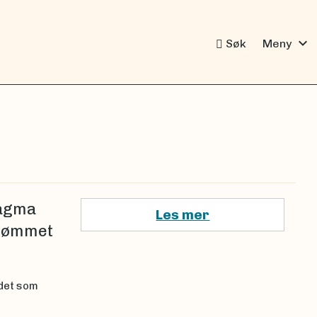
expand_more
Søk
Meny
magma
Les mer
trømmet
ådet som