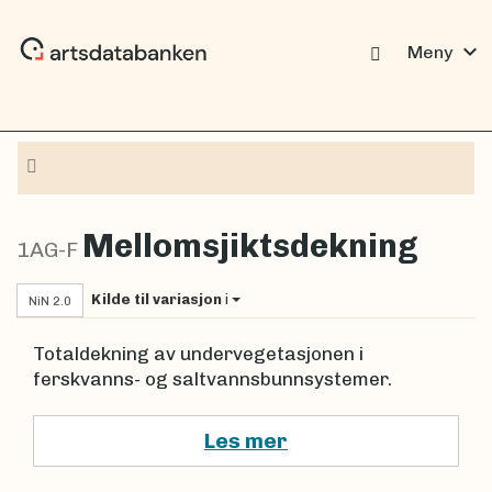
expand_more
Meny
Navigasjon
Mellomsjiktsdekning
1AG-F
Kilde til variasjon
i
NiN 2.0
Totaldekning av undervegetasjonen i
ferskvanns- og saltvannsbunnsystemer.
Les mer