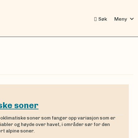
expand_more
Søk
Meny
ske soner
ioklimatiske soner som fanger opp variasjon som er
abler og høyde over havet, i områder sør for den
rt alpine soner.