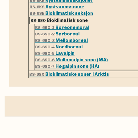
Kystvannsseksjoner
BS-6KE
Kystvannssoner
BS-6KS
Bioklimatisk seksjon
BS-6SE
Bioklimatisk sone
BS-6SO
Boreonemoral
BS-6SO-1
Sørboreal
BS-6SO-2
Mellomboreal
BS-6SO-3
Nordboreal
BS-6SO-4
Lavalpin
BS-6SO-5
Mellomalpin sone (MA)
BS-6SO-6
Høgalpin sone (HA)
BS-6SO-7
Bioklimatiske soner i Arktis
BS-6SX