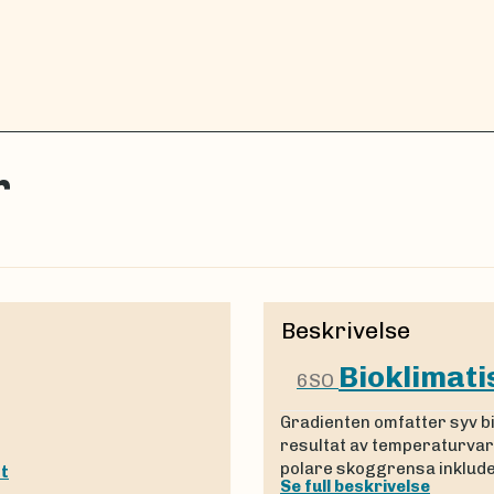
r
Beskrivelse
Bioklimati
6SO
Gradienten omfatter syv b
resultat av temperaturvari
polare skoggrensa inklude
st
Se full beskrivelse