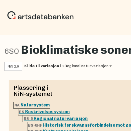
Bioklimatiske sone
6SO
Kilde til variasjon
i
Regional naturvariasjon
6
NiN 2.0
Plassering i
NiN-systemet
Natursystem
NA
Beskrivelsessystem
BS
Regional naturvariasjon
BS-6
Historisk ferskvannsforbindelse mot ø
BS-6HF