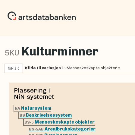
Kulturminner
5KU
Kilde til variasjon
i
Menneskeskapte objekter
5
NiN 2.0
Plassering i
NiN-systemet
Natursystem
NA
Beskrivelsessystem
BS
Menneskeskapte objekter
BS-5
Arealbrukskategorier
BS-5AB