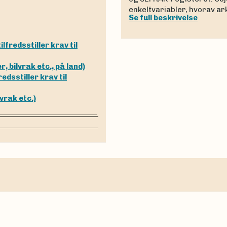
enkeltvariabler, hvorav a
Se full beskrivelse
ilfredsstiller krav til
 bilvrak etc., på land)
redsstiller krav til
vrak etc.)