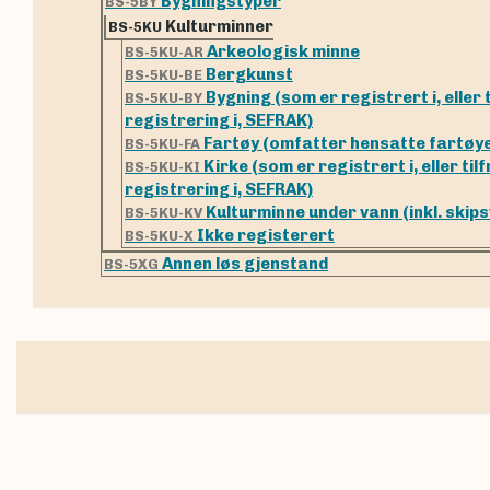
Bygningstyper
BS-5BY
Kulturminner
BS-5KU
Arkeologisk minne
BS-5KU-AR
Bergkunst
BS-5KU-BE
Bygning (som er registrert i, eller t
BS-5KU-BY
registrering i, SEFRAK)
Fartøy (omfatter hensatte fartøyer,
BS-5KU-FA
Kirke (som er registrert i, eller tilf
BS-5KU-KI
registrering i, SEFRAK)
Kulturminne under vann (inkl. skips
BS-5KU-KV
Ikke registerert
BS-5KU-X
Annen løs gjenstand
BS-5XG