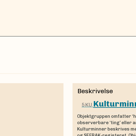
Beskrivelse
Kulturmin
5KU
Objektgruppen omfatter ‘hi
observerbare ‘ting’ eller a
Kulturminner beskrives me
og SEFRAK-registeret. Obj