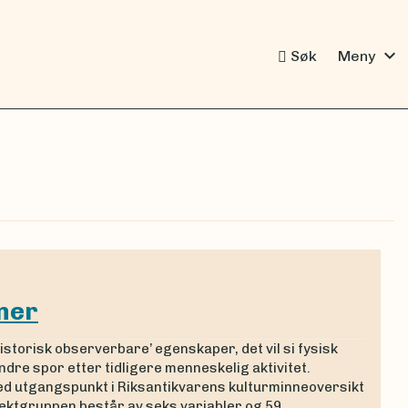
expand_more
Søk
Meny
ner
storisk observerbare’ egenskaper, det vil si fysisk
ndre spor etter tidligere menneskelig aktivitet.
d utgangspunkt i Riksantikvarens kulturminneoversikt
ektgruppen består av seks variabler og 59