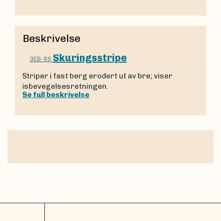
Beskrivelse
Skuringsstripe
3EB-SS
Striper i fast berg ero­dert ut av bre; viser
isbevegelsesretningen.
Se full beskrivelse