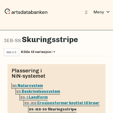
expand_more
Meny
Skuringsstripe
3EB-SS
Kilde til variasjon
i
NiN 2.0
Plassering i
NiN-systemet
Natursystem
NA
Beskrivelsessystem
BS
Landform
BS-3
Erosjonsformer knyttet til breer
BS-3EB
Skuringsstripe
BS-3EB-SS