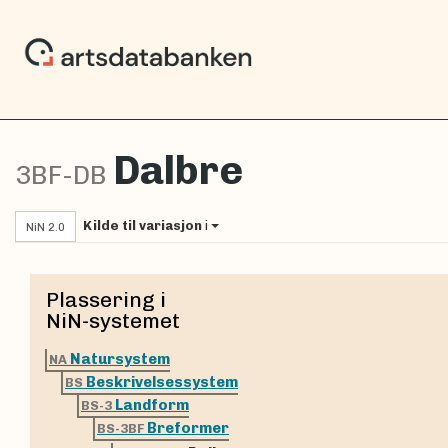
Dalbre
3BF-DB
Kilde til variasjon
i
NiN 2.0
Plassering i
NiN-systemet
Natursystem
NA
Beskrivelsessystem
BS
Landform
BS-3
Breformer
BS-3BF