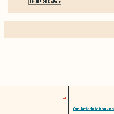
Dalbre
BS-3BF-DB
Om Artsdatabanken