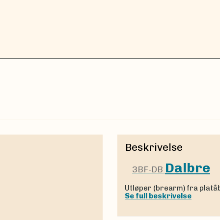
Beskrivelse
Dalbre
3BF-DB
Utløper (brearm) fra platåb
Se full beskrivelse