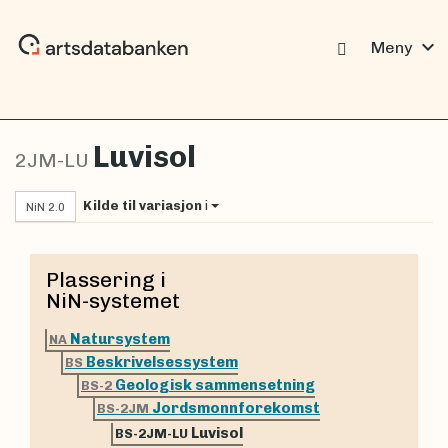
expand_more
Meny
Luvisol
2JM-LU
Kilde til variasjon
i
NiN 2.0
Plassering i
NiN-systemet
Natursystem
NA
Beskrivelsessystem
BS
Geologisk sammensetning
BS-2
Jordsmonnforekomst
BS-2JM
Luvisol
BS-2JM-LU