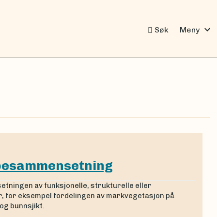
expand_more
Søk
Meny
pesammensetning
ningen av funksjonelle, strukturelle eller
, for eksempel fordelingen av markvegetasjon på
t og bunnsjikt.