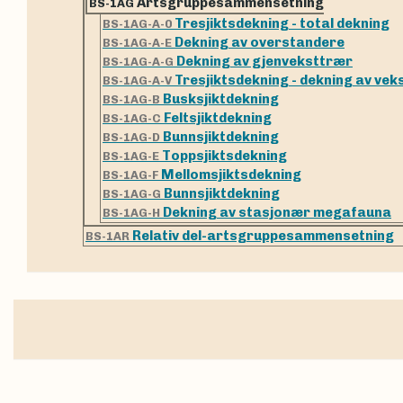
Artsgruppesammensetning
BS-1AG
Tresjiktsdekning - total dekning
BS-1AG-A-0
Dekning av overstandere
BS-1AG-A-E
Dekning av gjenveksttrær
BS-1AG-A-G
Tresjiktsdekning - dekning av ve
BS-1AG-A-V
Busksjiktdekning
BS-1AG-B
Feltsjiktdekning
BS-1AG-C
Bunnsjiktdekning
BS-1AG-D
Toppsjiktsdekning
BS-1AG-E
Mellomsjiktsdekning
BS-1AG-F
Bunnsjiktdekning
BS-1AG-G
Dekning av stasjonær megafauna
BS-1AG-H
Relativ del-artsgruppesammensetning
BS-1AR