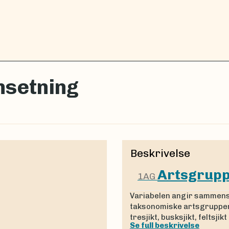
setning
Beskrivelse
Artsgrup
1AG
Variabelen angir sammenset
taksonomiske artsgrupper
tresjikt, busksjikt, feltsjik
Se full beskrivelse