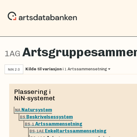
Artsgruppesammen
1AG
Kilde til variasjon
i
Artssammensetning
1
NiN 2.0
Plassering i
NiN-systemet
Natursystem
NA
Beskrivelsessystem
BS
Artssammensetning
BS-1
Enkeltartssammensetning
BS-1AE