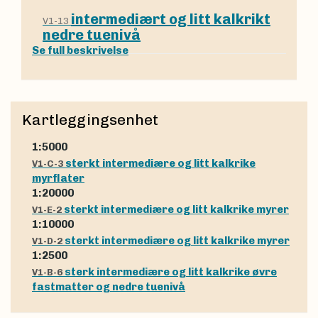
intermediært og litt kalkrikt
V1-13
nedre tuenivå
Se full beskrivelse
Kartleggingsenhet
1:5000
sterkt intermediære og litt kalkrike
V1-C-3
myrflater
1:20000
sterkt intermediære og litt kalkrike myrer
V1-E-2
1:10000
sterkt intermediære og litt kalkrike myrer
V1-D-2
1:2500
sterk intermediære og litt kalkrike øvre
V1-B-6
fastmatter og nedre tuenivå