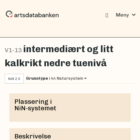
expand_more
Meny
intermediært og litt
V1-13
kalkrikt nedre tuenivå
Grunntype
i
Natursystem
NA
NiN 2.0
Plassering i
NiN-systemet
Beskrivelse