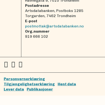
Havnegata 9, 7010 Trondheim
Postadresse
Artsdatabanken, Postboks 1285
Torgarden, 7462 Trondheim
E-post
postmottak@artsdatabanken.no
Org.nummer
919 666 102
Personvernerklæring
Tilgjengelighetserklæring
Hent data
Lever data
Publikasjoner