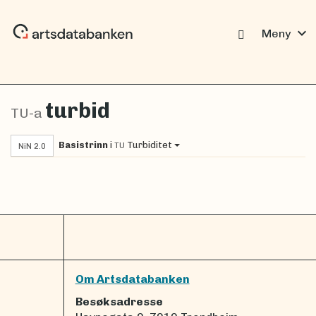
expand_more
Meny
turbid
TU-a
Basistrinn
i
Turbiditet
TU
NiN 2.0
Om Artsdatabanken
Besøksadresse