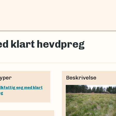
ed klart hevdpreg
yper
Beskrivelse
lkfattig eng med klart
eg