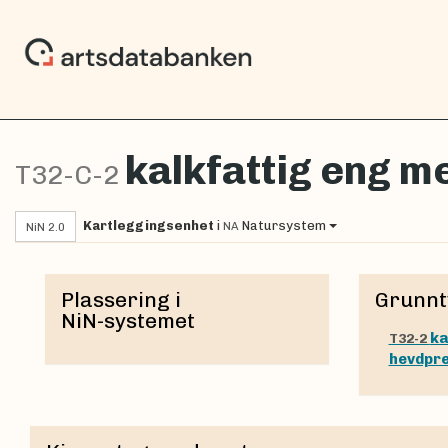
kalkfattig eng m
T32-C-2
Kartleggingsenhet
i
Natursystem
NA
NiN 2.0
Plassering i
Grunnt
NiN-systemet
ka
T32-2
hevdpr