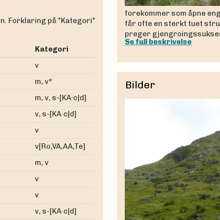
forekommer som åpne enger
en. Forklaring på "Kategori"
får ofte en sterkt tuet st
preger gjengroingssukse
Se full beskrivelse
Kategori
v
m, v*
Bilder
m, v, s-[KA∙c|d]
v, s-[KA·c|d]
v
v[Ro,VA,AA,Te]
m, v
v
v
v, s-[KA·c|d]