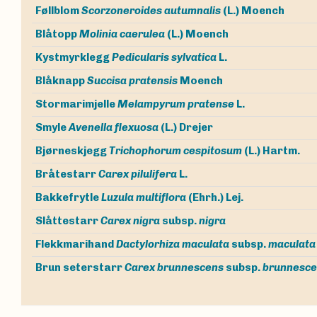
Føllblom
Scorzoneroides autumnalis
(L.) Moench
Blåtopp
Molinia caerulea
(L.) Moench
Kystmyrklegg
Pedicularis sylvatica
L.
Blåknapp
Succisa pratensis
Moench
Stormarimjelle
Melampyrum pratense
L.
Smyle
Avenella flexuosa
(L.) Drejer
Bjørneskjegg
Trichophorum cespitosum
(L.) Hartm.
Bråtestarr
Carex pilulifera
L.
Bakkefrytle
Luzula multiflora
(Ehrh.) Lej.
Slåttestarr
Carex nigra
subsp.
nigra
Flekkmarihand
Dactylorhiza maculata
subsp.
maculata
Brun seterstarr
Carex brunnescens
subsp.
brunnesce