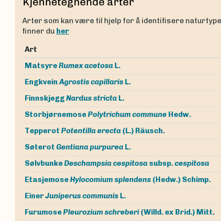
Kjennetegnende arter
Arter som kan være til hjelp for å identifisere naturtyp
finner du
her
Art
Matsyre
Rumex acetosa
L.
Engkvein
Agrostis capillaris
L.
Finnskjegg
Nardus stricta
L.
Storbjørnemose
Polytrichum commune
Hedw.
Tepperot
Potentilla erecta
(L.) Räusch.
Søterot
Gentiana purpurea
L.
Sølvbunke
Deschampsia cespitosa
subsp.
cespitosa
Etasjemose
Hylocomium splendens
(Hedw.) Schimp.
Einer
Juniperus communis
L.
Furumose
Pleurozium schreberi
(Willd. ex Brid.) Mitt.