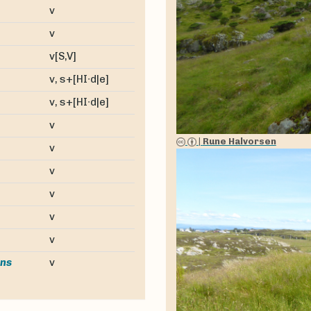
v
v
v[S,V]
v, s+[HI∙d|e]
v, s+[HI∙d|e]
v
|
Rune Halvorsen
v
v
v
v
v
v
ns