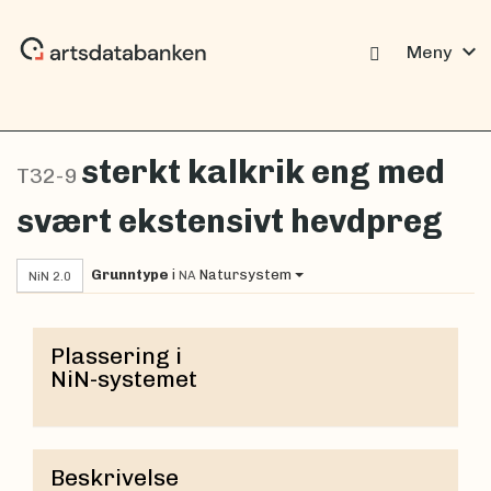
expand_more
Meny
sterkt kalkrik eng med
T32-9
svært ekstensivt hevdpreg
Grunntype
i
Natursystem
NA
NiN 2.0
Plassering i
NiN-systemet
Beskrivelse