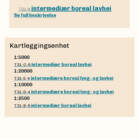
intermediær boreal lavhei
T31-6
Se full beskrivelse
Kartleggingsenhet
1:5000
intermediær boreal lavhei
T31-C-6
1:20000
intermediære boreal lyng- og lavhei
T31-E-4
1:10000
intermediære boreal lyng- og lavhei
T31-D-4
1:2500
intermediær boreal lavhei
T31-B-6