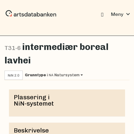
expand_more
Meny
intermediær boreal
T31-6
lavhei
Grunntype
i
Natursystem
NA
NiN 2.0
Plassering i
NiN-systemet
Beskrivelse