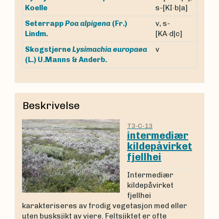
Koelle
s-[KI·b|a]
Seterrapp
Poa alpigena
(Fr.)
v, s-
Lindm.
[KA·d|c]
Skogstjerne
Lysimachia europaea
v
(L.) U.Manns & Anderb.
Beskrivelse
T3-C-13
intermediær
kildepåvirket
fjellhei
Intermediær
kildepåvirket
fjellhei
karakteriseres av frodig vegetasjon med eller
uten busksjikt av viere. Feltsjiktet er ofte