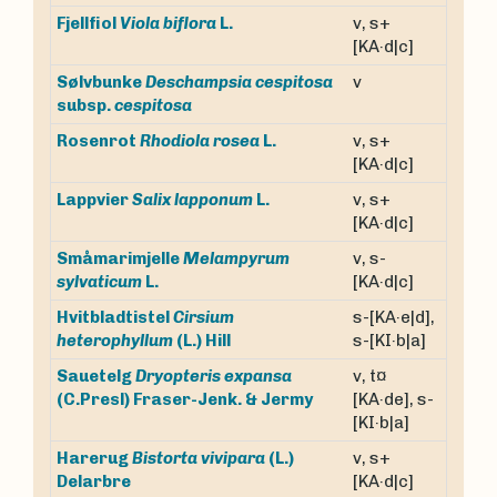
v, s+
Fjellfiol
Viola biflora
L.
[KA·d|c]
Sølvbunke
Deschampsia cespitosa
v
subsp.
cespitosa
v, s+
Rosenrot
Rhodiola rosea
L.
[KA·d|c]
v, s+
Lappvier
Salix lapponum
L.
[KA·d|c]
Småmarimjelle
Melampyrum
v, s-
sylvaticum
L.
[KA·d|c]
Hvitbladtistel
Cirsium
s-[KA·e|d],
heterophyllum
(L.) Hill
s-[KI·b|a]
Sauetelg
Dryopteris expansa
v, t¤
(C.Presl) Fraser-Jenk. & Jermy
[KA·de], s-
[KI·b|a]
Harerug
Bistorta vivipara
(L.)
v, s+
Delarbre
[KA·d|c]