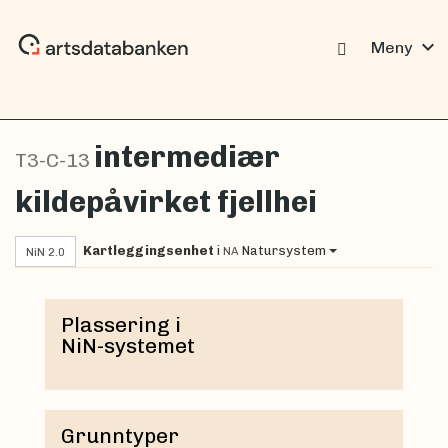
expand_more
Meny
intermediær
T3-C-13
kildepåvirket fjellhei
Kartleggingsenhet
i
Natursystem
NA
NiN 2.0
Plassering i
NiN-systemet
Grunntyper