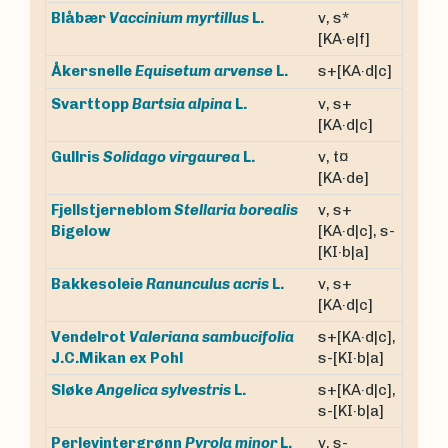
v, s*
Blåbær
Vaccinium myrtillus
L.
[KA·e|f]
s+[KA·d|c]
Åkersnelle
Equisetum arvense
L.
v, s+
Svarttopp
Bartsia alpina
L.
[KA·d|c]
v, t¤
Gullris
Solidago virgaurea
L.
[KA·de]
Fjellstjerneblom
Stellaria borealis
v, s+
Bigelow
[KA·d|c], s-
[KI·b|a]
v, s+
Bakkesoleie
Ranunculus acris
L.
[KA·d|c]
Vendelrot
Valeriana sambucifolia
s+[KA·d|c],
J.C.Mikan ex Pohl
s-[KI·b|a]
s+[KA·d|c],
Sløke
Angelica sylvestris
L.
s-[KI·b|a]
v, s-
Perlevintergrønn
Pyrola minor
L.