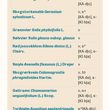
[KA·d|c]
Skogstorkenebb
Geranium
v, s*
sylvaticum
L.
[KA·d|c], s-
[KI·b|a]
v
Grønnvier
Salix phylicifolia
L.
v
Sølvvier
Salix glauca
subsp.
glauca
Rød jonsokblom
Silene dioica
(L.)
v, s*
Clairv.
[KA·d|c], s-
[KI·b|a]
v
Smyle
Avenella flexuosa
(L.) Drejer
Skogrørkvein
Calamagrostis
v, t¤
phragmitoides
Hartm.
[KA·de], s-
[KI·b|a]
Geitrams
Chamaenerion
v, s+
angustifolium
(L.) Scop.
[KA·d|c], s-
[KI·b|a]
Tyrihjelm
Aconitum septentrionale
s*[KA·d|c],