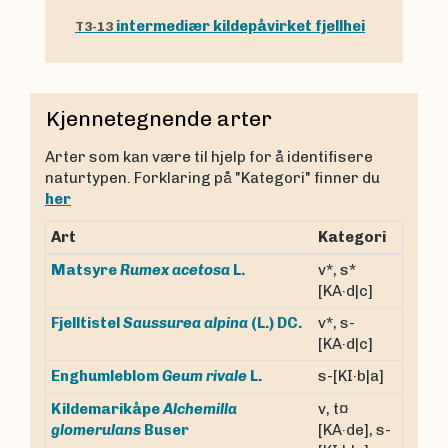
intermediær kildepåvirket fjellhei
T3-13
Kjennetegnende arter
Arter som kan være til hjelp for å identifisere
naturtypen. Forklaring på "Kategori" finner du
her
Art
Kategori
v*, s*
Matsyre
Rumex acetosa
L.
[KA·d|c]
v*, s-
Fjelltistel
Saussurea alpina
(L.) DC.
[KA·d|c]
s-[KI·b|a]
Enghumleblom
Geum rivale
L.
Kildemarikåpe
Alchemilla
v, t¤
glomerulans
Buser
[KA·de], s-