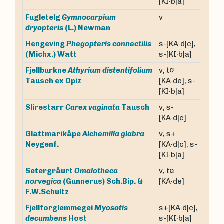
[KI·b|a]
Fugletelg
Gymnocarpium
v
dryopteris
(L.) Newman
Hengeving
Phegopteris connectilis
s-[KA·d|c],
(Michx.) Watt
s-[KI·b|a]
Fjellburkne
Athyrium distentifolium
v, t¤
Tausch ex Opiz
[KA·de], s-
[KI·b|a]
v, s-
Slirestarr
Carex vaginata
Tausch
[KA·d|c]
Glattmarikåpe
Alchemilla glabra
v, s+
Neygenf.
[KA·d|c], s-
[KI·b|a]
Setergråurt
Omalotheca
v, t¤
norvegica
(Gunnerus) Sch.Bip. &
[KA·de]
F.W.Schultz
Fjellforglemmegei
Myosotis
s+[KA·d|c],
decumbens
Host
s-[KI·b|a]