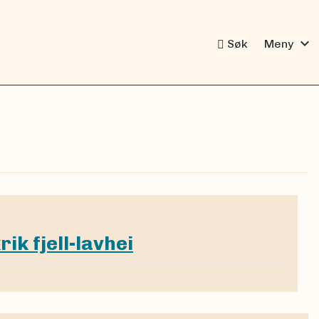
expand_more
Søk
Meny
rik fjell-lavhei