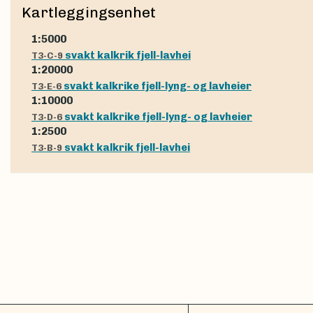
Kartleggingsenhet
1:5000
svakt kalkrik fjell-lavhei
T3-C-9
1:20000
svakt kalkrike fjell-lyng- og lavheier
T3-E-6
1:10000
svakt kalkrike fjell-lyng- og lavheier
T3-D-6
1:2500
svakt kalkrik fjell-lavhei
T3-B-9