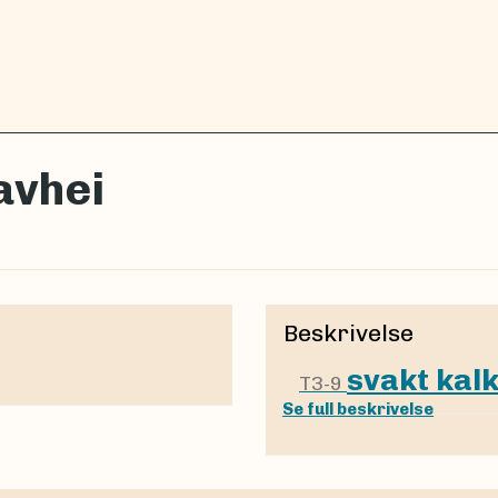
lavhei
Beskrivelse
svakt kalk
T3-9
Se full beskrivelse