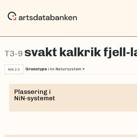
svakt kalkrik fjell-
T3-9
Grunntype
i
Natursystem
NA
NiN 2.0
Plassering i
NiN-systemet