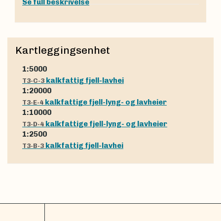
Se full beskrivelse
Kartleggingsenhet
1:5000
kalkfattig fjell-lavhei
T3-C-3
1:20000
kalkfattige fjell-lyng- og lavheier
T3-E-4
1:10000
kalkfattige fjell-lyng- og lavheier
T3-D-4
1:2500
kalkfattig fjell-lavhei
T3-B-3