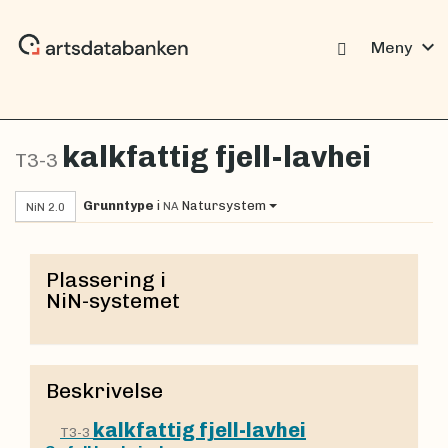
expand_more
Meny
kalkfattig fjell-lavhei
T3-3
Grunntype
i
Natursystem
NA
NiN 2.0
Plassering i
NiN-systemet
Beskrivelse
kalkfattig fjell-lavhei
T3-3