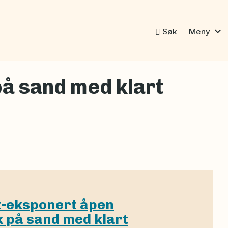
expand_more
Søk
Meny
å sand med klart
t-eksponert åpen
 på sand med klart