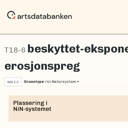
beskyttet-ekspone
T18-6
erosjonspreg
Grunntype
i
Natursystem
NA
NiN 2.0
Plassering i
NiN-systemet