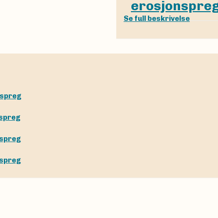
erosjonspre
Se full beskrivelse
nspreg
nspreg
nspreg
nspreg