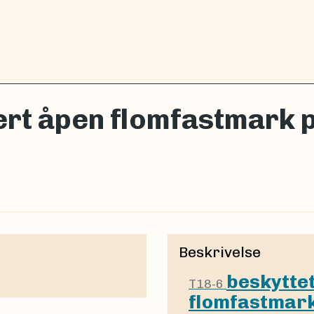
rt åpen flomfastmark p
Beskrivelse
beskytte
T18-6
flomfastmark