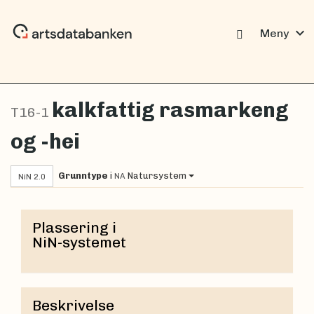
expand_more
Meny
kalkfattig rasmarkeng
T16-1
og -hei
Grunntype
i
Natursystem
NA
NiN 2.0
Plassering i
NiN-systemet
Beskrivelse