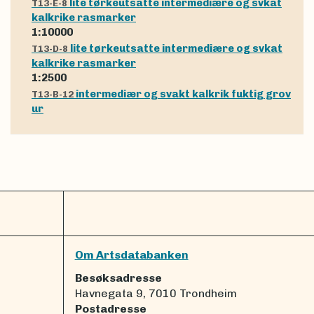
lite tørkeutsatte intermediære og svkat
T13-E-8
kalkrike rasmarker
1:10000
lite tørkeutsatte intermediære og svkat
T13-D-8
kalkrike rasmarker
1:2500
intermediær og svakt kalkrik fuktig grov
T13-B-12
ur
Om Artsdatabanken
Besøksadresse
Havnegata 9, 7010 Trondheim
Postadresse