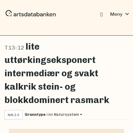
expand_more
Meny
lite
T13-12
uttørkingseksponert
intermediær og svakt
kalkrik stein- og
blokkdominert rasmark
Grunntype
i
Natursystem
NA
NiN 2.0