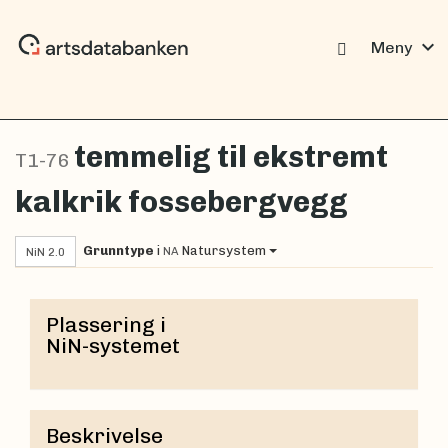
expand_more
Meny
temmelig til ekstremt
T1-76
kalkrik fossebergvegg
Grunntype
i
Natursystem
NA
NiN 2.0
Plassering i
NiN-systemet
Beskrivelse