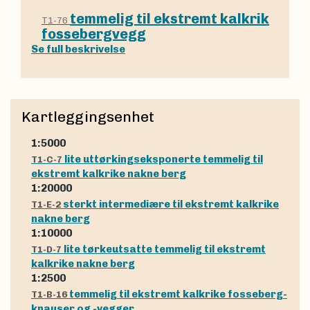
temmelig til ekstremt kalkrik
T1-76
fossebergvegg
Se full beskrivelse
Kartleggingsenhet
1:5000
lite uttørkingseksponerte temmelig til
T1-C-7
ekstremt kalkrike nakne berg
1:20000
sterkt intermediære til ekstremt kalkrike
T1-E-2
nakne berg
1:10000
lite tørkeutsatte temmelig til ekstremt
T1-D-7
kalkrike nakne berg
1:2500
temmelig til ekstremt kalkrike fosseberg-
T1-B-16
knauser og -vegger