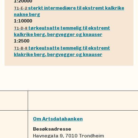
1:20000
sterkt intermediære til ekstremt kalkrike
T1-E-2
nakne berg
1:10000
tørkeutsatte temmelig til ekstremt
T1-D-8
kalkrike berg, bergvegger og knauser
1:2500
tørkeutsatte temmelig til ekstremt
T1-B-8
klakrike berg, bergvegger og knauser
Om Artsdatabanken
Besøksadresse
Havnegata 9, 7010 Trondheim