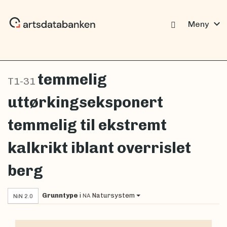
expand_more
Meny
temmelig
T1-31
uttørkingseksponert
temmelig til ekstremt
kalkrikt iblant overrislet
berg
Grunntype
i
Natursystem
NA
NiN 2.0