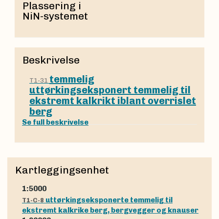
Plassering i
NiN-systemet
Beskrivelse
temmelig
T1-31
uttørkingseksponert temmelig til
ekstremt kalkrikt iblant overrislet
berg
Se full beskrivelse
Kartleggingsenhet
1:5000
uttørkingseksponerte temmelig til
T1-C-8
ekstremt kalkrike berg, bergvegger og knauser