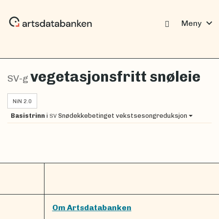
expand_more
Meny
vegetasjonsfritt snøleie
SV-g
NiN 2.0
Basistrinn
i
Snødekkebetinget vekstsesongreduksjon
SV
Om Artsdatabanken