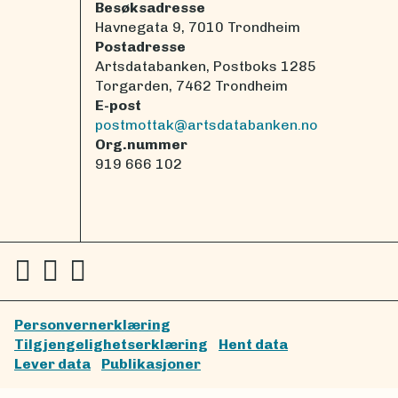
Besøksadresse
Havnegata 9, 7010 Trondheim
Postadresse
Artsdatabanken, Postboks 1285
Torgarden, 7462 Trondheim
E-post
postmottak@artsdatabanken.no
Org.nummer
919 666 102
Personvernerklæring
Tilgjengelighetserklæring
Hent data
Lever data
Publikasjoner