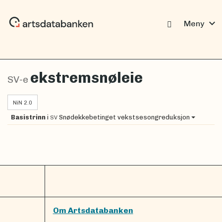
expand_more
Meny
ekstremsnøleie
SV-e
NiN 2.0
Basistrinn
i
Snødekkebetinget vekstsesongreduksjon
SV
Om Artsdatabanken