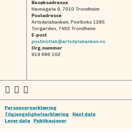
Besøksadresse
Havnegata 9, 7010 Trondheim
Postadresse
Artsdatabanken, Postboks 1285
Torgarden, 7462 Trondheim
E-post
postmottak@artsdatabanken.no
Org.nummer
919 666 102
Personvernerklæring
Tilgjengelighetserklæring
Hent data
Lever data
Publikasjoner