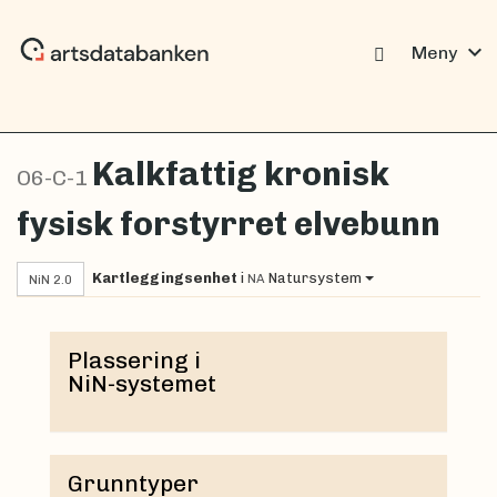
expand_more
Meny
Kalkfattig kronisk
O6-C-1
fysisk forstyrret elvebunn
Kartleggingsenhet
i
Natursystem
NA
NiN 2.0
Plassering i
NiN-systemet
Grunntyper