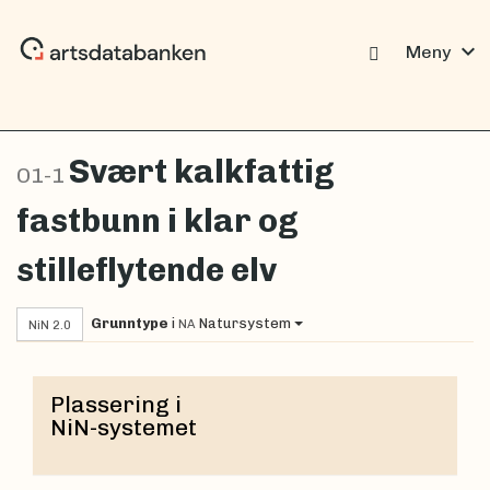
expand_more
Meny
Svært kalkfattig
O1-1
fastbunn i klar og
stilleflytende elv
Grunntype
i
Natursystem
NA
NiN 2.0
Plassering i
NiN-systemet