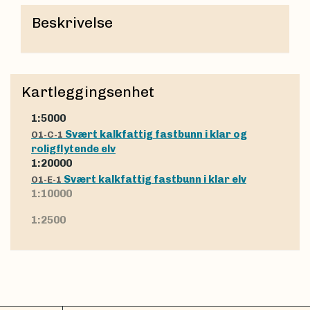
Beskrivelse
Kartleggingsenhet
1:5000
Svært kalkfattig fastbunn i klar og
O1-C-1
roligflytende elv
1:20000
Svært kalkfattig fastbunn i klar elv
O1-E-1
1:10000
1:2500