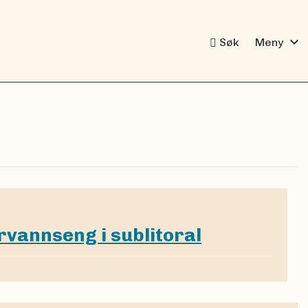
expand_more
Søk
Meny
rvannseng i sublitoral