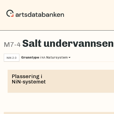
Salt undervannseng
M7-4
Grunntype
i
Natursystem
NA
NiN 2.0
Plassering i
NiN-systemet