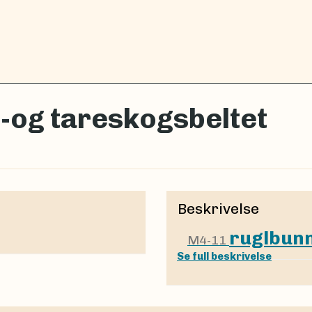
t-og tareskogsbeltet
Beskrivelse
ruglbunn
M4-11
Se full beskrivelse