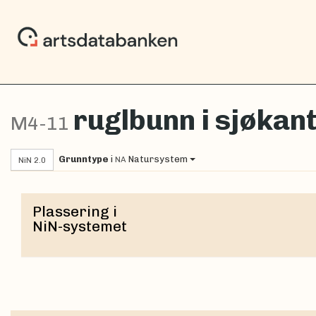
ruglbunn i sjøkan
M4-11
Grunntype
i
Natursystem
NA
NiN 2.0
Plassering i
NiN-systemet