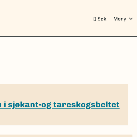
expand_more
Søk
Meny
 i sjøkant-og tareskogsbeltet