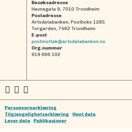
Besøksadresse
Havnegata 9, 7010 Trondheim
Postadresse
Artsdatabanken, Postboks 1285
Torgarden, 7462 Trondheim
E-post
postmottak@artsdatabanken.no
Org.nummer
919 666 102
Personvernerklæring
Tilgjengelighetserklæring
Hent data
Lever data
Publikasjoner