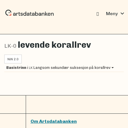
expand_more
Meny
levende korallrev
LK-0
NiN 2.0
Basistrinn
i
Langsom sekundær suksesjon på korallrev
LK
Om Artsdatabanken