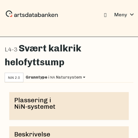
expand_more
Meny
Svært kalkrik
L4-3
helofyttsump
Grunntype
i
Natursystem
NA
NiN 2.0
Plassering i
NiN-systemet
Beskrivelse