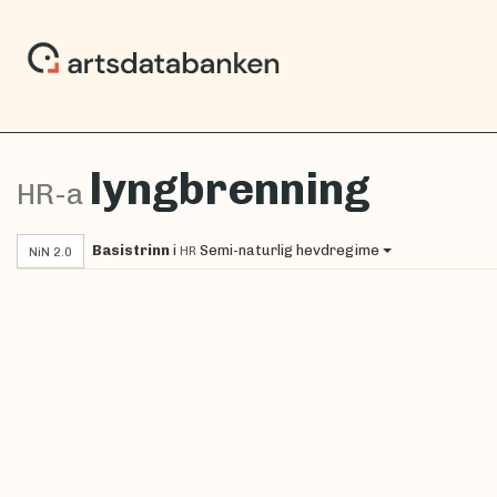
lyngbrenning
HR-a
Basistrinn
i
Semi-naturlig hevdregime
HR
NiN 2.0