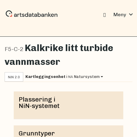
expand_more
Meny
Kalkrike litt turbide
F5-C-2
vannmasser
Kartleggingsenhet
i
Natursystem
NA
NiN 2.0
Plassering i
NiN-systemet
Grunntyper