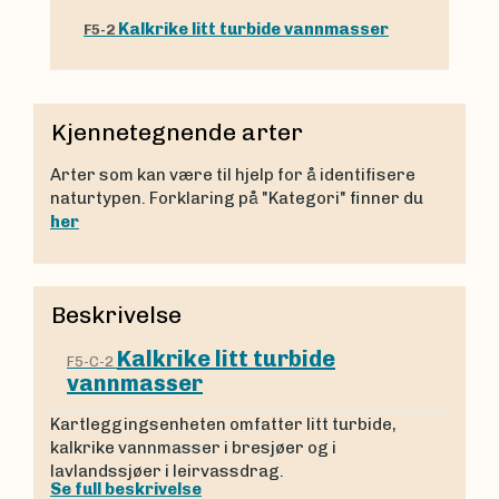
Kalkrike litt turbide vannmasser
F5-2
Kjennetegnende arter
Arter som kan være til hjelp for å identifisere
naturtypen. Forklaring på "Kategori" finner du
her
Beskrivelse
Kalkrike litt turbide
F5-C-2
vannmasser
Kartleggingsenheten omfatter litt turbide,
kalkrike vannmasser i bresjøer og i
lavlandssjøer i leirvassdrag.
Se full beskrivelse