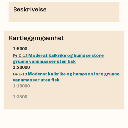
Beskrivelse
Kartleggingsenhet
1:5000
Moderat kalkrike og humøse store
F4-C-13
grunne vannmasser uten fisk
1:20000
Moderat kalkrike og humøse store grunne
F4-E-13
vannmasser uten fisk
1:10000
1:2500