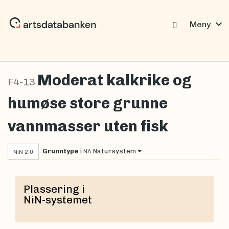
expand_more
Meny
Moderat kalkrike og
F4-13
humøse store grunne
vannmasser uten fisk
Grunntype
i
Natursystem
NA
NiN 2.0
Plassering i
NiN-systemet