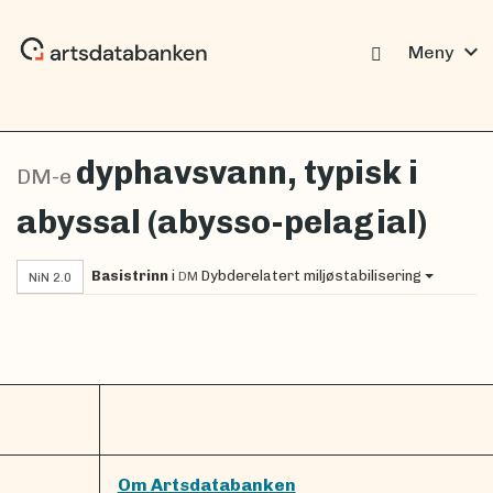
expand_more
Meny
dyphavsvann, typisk i
DM-e
abyssal (abysso-pelagial)
Basistrinn
i
Dybderelatert miljøstabilisering
DM
NiN 2.0
Om Artsdatabanken