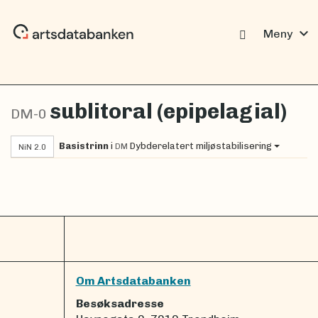
expand_more
Meny
sublitoral (epipelagial)
DM-0
Basistrinn
i
Dybderelatert miljøstabilisering
DM
NiN 2.0
Om Artsdatabanken
Besøksadresse