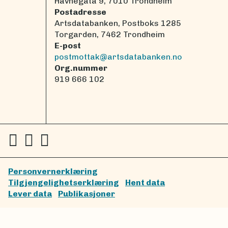
Havnegata 9, 7010 Trondheim
Postadresse
Artsdatabanken, Postboks 1285
Torgarden, 7462 Trondheim
E-post
postmottak@artsdatabanken.no
Org.nummer
919 666 102
Personvernerklæring
Tilgjengelighetserklæring
Hent data
Lever data
Publikasjoner