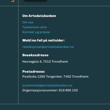
Om Artsdatabanken
Footermeny
Om oss
Tjenestene våre
Kontakt og presse
Meld inn feil på nettsider:
redaksjonen@artsdatabanken.no
Besøksadresse
Havnegata 9, 7010 Trondheim
Postadresse:
Postboks 1285 Torgarden, 7462 Trondheim
postmottak@artsdatabanken.no
Organisasjonsnummer: 919 666 102