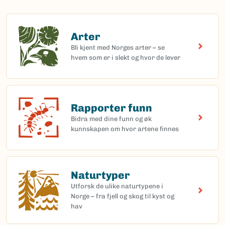
Arter
Arter
Bli kjent med Norges arter – se
hvem som er i slekt og hvor de lever
Rapporter funn
Rapporter funn
Bidra med dine funn og øk
kunnskapen om hvor artene finnes
Naturtyper
Naturtyper
Utforsk de ulike naturtypene i
Norge – fra fjell og skog til kyst og
hav