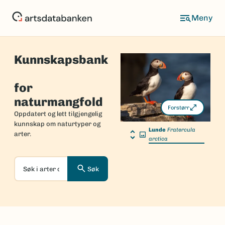
Hopp
til
hovedinnhold
Kunnskapsbank
Forside
for
naturmangfold
Forstørr
Oppdatert og lett tilgjengelig
kunnskap om naturtyper og
Lunde
Fratercula
arter.
arctica
Søk
Søk
i
arter
og
naturtyper