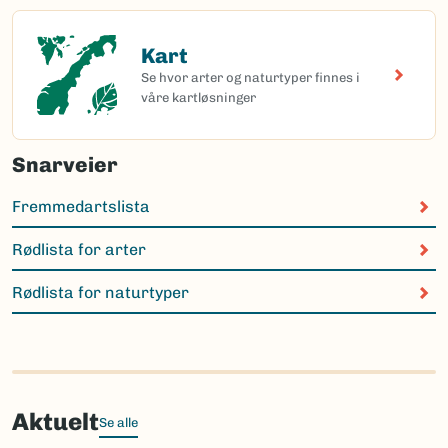
Kart
Kart
Se hvor arter og naturtyper finnes i
våre kartløsninger
Snarveier
Fremmedartslista
Rødlista for arter
Rødlista for naturtyper
Aktuelt
Se alle