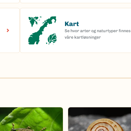
Kart
Kart
Se hvor arter og naturtyper finnes 
våre kartløsninger