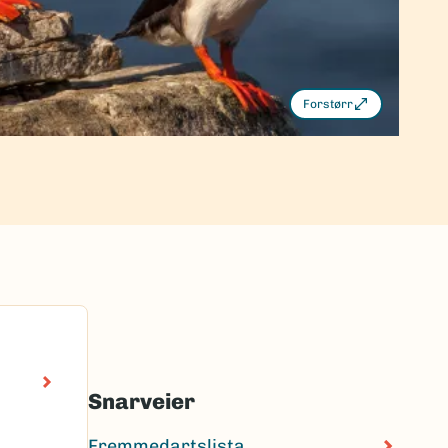
Forstørr
Snarveier
Fremmedartslista