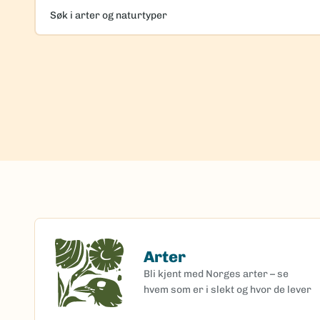
Søk
i
arter
og
naturtyper
Arter
Arter
Bli kjent med Norges arter – se
hvem som er i slekt og hvor de lever