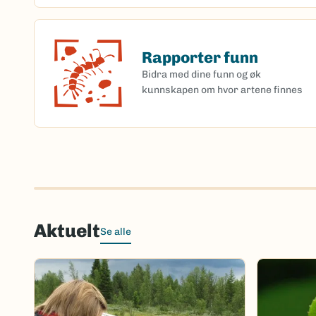
Rapporter funn
Rapporter funn
Bidra med dine funn og øk
kunnskapen om hvor artene finnes
Aktuelt
Se alle