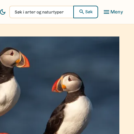
Søk
Søk
i
arter
og
naturtyper