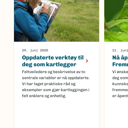
24. juni 2026
11. jun
Oppdaterte verktøy til
Nå åp
deg som kartlegger
Fremm
Feltveiledere og beskrivelse av to
Vi ønske
sentrale variabler er nå oppdaterte.
deg som 
Vi har laget praktiske råd og
kunnska
eksempler som gjør kartleggingen i
fremmed
felt enklere og enhetlig.
er åpent