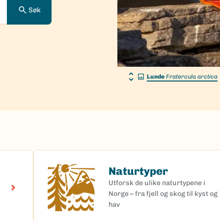
Søk
Lunde
Fratercula arctica
Naturtyper
Naturtyper
Utforsk de ulike naturtypene i
Norge – fra fjell og skog til kyst og
hav