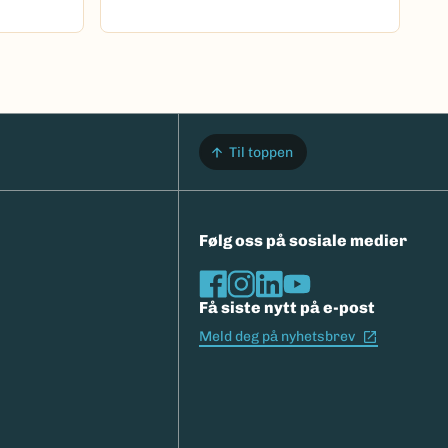
Til toppen
Følg oss på sosiale medier
Få siste nytt på e-post
(Ekstern l
Meld deg på nyhetsbrev