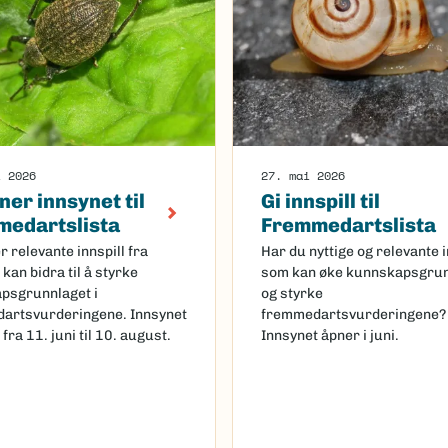
i 2026
27. mai 2026
ner innsynet til
Gi innspill til
edartslista
Fremmedartslista
r relevante innspill fra
Har du nyttige og relevante i
kan bidra til å styrke
som kan øke kunnskapsgrun
psgrunnlaget i
og styrke
artsvurderingene. Innsynet
fremmedartsvurderingene?
 fra 11. juni til 10. august.
Innsynet åpner i juni.