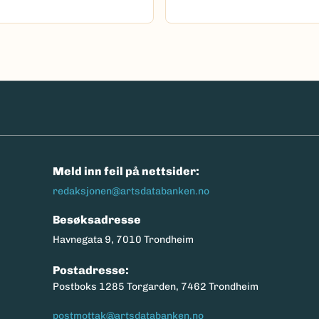
n
Meld inn feil på nettsider:
redaksjonen@artsdatabanken.no
Besøksadresse
Havnegata 9, 7010 Trondheim
Postadresse:
Postboks 1285 Torgarden, 7462 Trondheim
postmottak@artsdatabanken.no