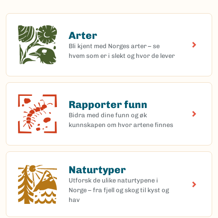
Arter
Arter
Bli kjent med Norges arter – se
hvem som er i slekt og hvor de lever
Rapporter funn
Rapporter funn
Bidra med dine funn og øk
kunnskapen om hvor artene finnes
Naturtyper
Naturtyper
Utforsk de ulike naturtypene i
Norge – fra fjell og skog til kyst og
hav