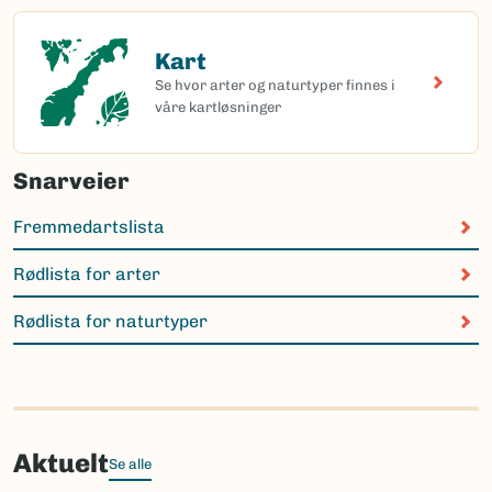
Kart
Kart
Se hvor arter og naturtyper finnes i
våre kartløsninger
Snarveier
Fremmedartslista
Rødlista for arter
Rødlista for naturtyper
Aktuelt
Se alle