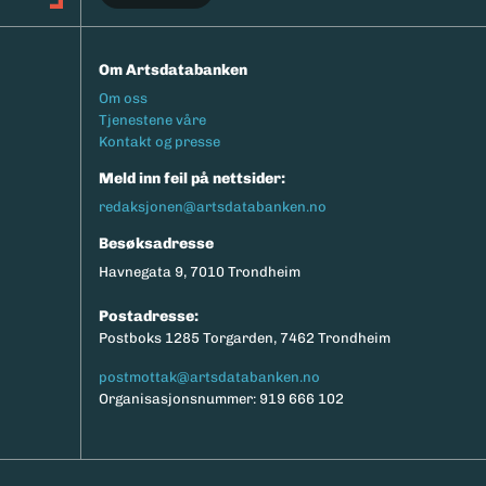
Om Artsdatabanken
Footermeny
Om oss
Tjenestene våre
Kontakt og presse
Meld inn feil på nettsider:
redaksjonen@artsdatabanken.no
Besøksadresse
Havnegata 9, 7010 Trondheim
Postadresse:
Postboks 1285 Torgarden, 7462 Trondheim
postmottak@artsdatabanken.no
Organisasjonsnummer: 919 666 102