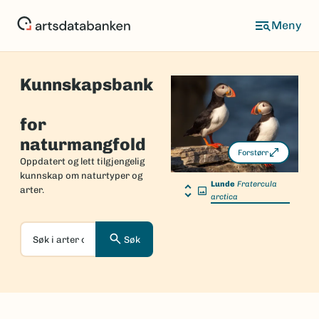
Hopp
til
hovedinnhold
Kunnskapsbank
Forside
for
naturmangfold
Forstørr
Oppdatert og lett tilgjengelig
kunnskap om naturtyper og
Lunde
Fratercula
arter.
arctica
Søk
Søk
i
arter
og
naturtyper